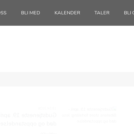
OSS
BLI MED
KALENDER
TALER
BLI 
9. april - Bibelens store fortelling: Jesu
andelse