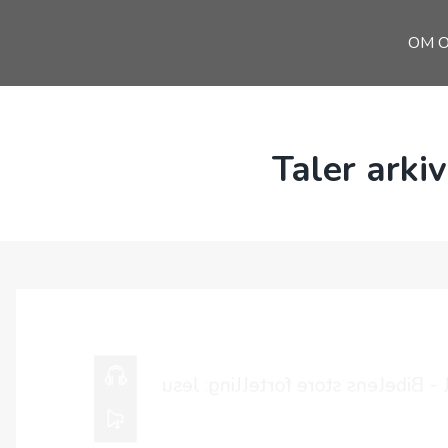
OM 
Taler arkiv
19.04.2026
Gudstjeneste 1
død og oppst
HØR HER