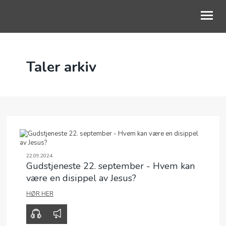
OM OSS
Taler arkiv
BLI MED
KALENDER
TALER
BLI GIVER
22.09.2024
Gudstjeneste 22. september - Hvem kan
være en disippel av Jesus?
HØR HER
00:00
35:59