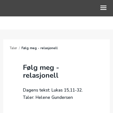
OM OSS
BLI MED
Taler
/
Følg meg - relasjonell
KALENDER
TALER
Følg meg -
relasjonell
BLI GIVER
Dagens tekst: Lukas 15,11-32.
Taler: Helene Gundersen