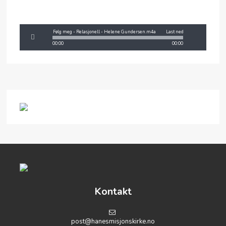
Følg meg - Relasjonell - Helene Gundersen.m4a
Last ned
00:00
00:00
Kontakt
post@hanesmisjonskirke.no