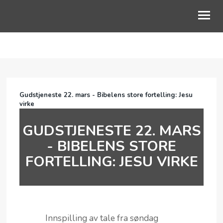
OM OSS
BLI MED
Gudstjeneste 22. mars - Bibelens store fortelling: Jesu
KALENDER
virke
TALER
GUDSTJENESTE 22. MARS
- BIBELENS STORE
BLI GIVER
FORTELLING: JESU VIRKE
Innspilling av tale fra søndag