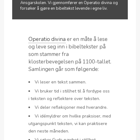
Ansgarskolen. Vi gjennomfører en Operatio divina og
forsøker å gjøre en bibeltekst levende i egne liv.
Operatio divina
er en måte å lese
og leve seg inn i bibeltekster på
som stammer fra
klosterbevegelsen på 1100-tallet.
Samlingen går som følgende:
Vi leser en tekst sammen.
Vi bruker tid i stillhet til å fordype oss
i teksten og reflektere over teksten.
Vi deler refleksjoner med hverandre.
Vi idémyldrer om hvilke praksiser, med
utgangspunkt teksten, vi kan praktisere
den neste måneden.
Vi søker Guds nærhet i stillhet.