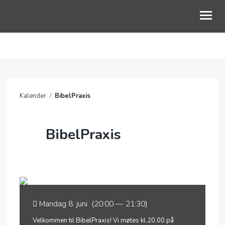
OM OSS
BLI MED
Kalender
/
BibelPraxis
KALENDER
TALER
BibelPraxis
BLI GIVER
Mandag 8. juni (20:00 — 21:30)
Velkommen til BibelPraxis! Vi møtes kl.20.00 på